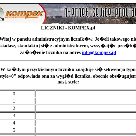
LICZNIKI - KOMPEX.pl
Witaj w panelu administracyjnym licznik�w. Je�eli takowego ni
siadasz, skontaktuj si� z administratorem, wysy�aj�c pro�b
za�o�enie licznika na adres
info@kompex.pl
W ka�dym przydzielonym liczniku znajduje si� sekwencja typu
style=0" odpowiada ona za wygl�d licznika, obecnie obs�uguje
nast. style:
0
1
2
3
4
5